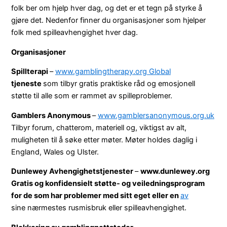
folk ber om hjelp hver dag, og det er et tegn på styrke å
gjøre det. Nedenfor finner du organisasjoner som hjelper
folk med spilleavhengighet hver dag.
Organisasjoner
Spillterapi
–
www.gamblingtherapy.org Global
tjeneste
som tilbyr gratis praktiske råd og emosjonell
støtte til alle som er rammet av spilleproblemer.
Gamblers Anonymous
–
www.gamblersanonymous.org.uk
Tilbyr forum, chatterom, materiell og, viktigst av alt,
muligheten til å søke etter møter. Møter holdes daglig i
England, Wales og Ulster.
Dunlewey Avhengighetstjenester
–
www.dunlewey.org
Gratis og konfidensielt støtte- og veiledningsprogram
for de som har problemer med sitt eget eller en
av
sine nærmestes rusmisbruk eller spilleavhengighet.