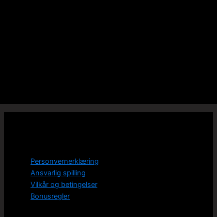
Personvernerklæring
Ansvarlig spilling
Vilkår og betingelser
Bonusregler
ibet Casino & Sportsbooks offisielle lisensnummer og