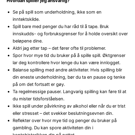
Hvordan spiller jeg ansvarlig?
Se på spill som underholdning, ikke som en
inntektskilde.
Spill bare med penger du har råd til å tape. Bruk
innskudds- og forbruksgrenser for å holde oversikt over
beløpene dine.
Aldri jag etter tap – det fører ofte til problemer.
Spor hvor mye tid du bruker på å spille spill. Øktgrenser
lar deg kontrollere hvor lenge du kan være innlogget.
Balanse spilling med andre aktiviteter. Hvis spilling blir
din eneste underholdning, bør du ta en pause og tenke
på om det fortsatt er gøy.
Ta regelmessige pauser. Langvarig spilling kan føre til at
du mister tidsforståelsen.
Ikke spill under påvirkning av alkohol eller når du er trist
eller stresset – det svekker beslutningsevnen din.
Reflekter over hvor mye tid og penger du bruker på
gambling. Du kan spore aktiviteten din i