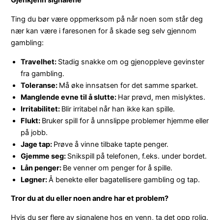
Gjenkjenn signalene
Ting du bør være oppmerksom på når noen som står deg
nær kan være i faresonen for å skade seg selv gjennom
gambling:
Travelhet:
Stadig snakke om og gjenoppleve gevinster
fra gambling.
Toleranse:
Må øke innsatsen for det samme sparket.
Manglende evne til å slutte:
Har prøvd, men mislyktes.
Irritabilitet:
Blir irritabel når han ikke kan spille.
Flukt:
Bruker spill for å unnslippe problemer hjemme eller
på jobb.
Jage tap:
Prøve å vinne tilbake tapte penger.
Gjemme seg:
Snikspill på telefonen, f.eks. under bordet.
Lån penger:
Be venner om penger for å spille.
Løgner:
Å benekte eller bagatellisere gambling og tap.
Tror du at du eller noen andre har et problem?
Hvis du ser flere av signalene hos en venn, ta det opp rolig.