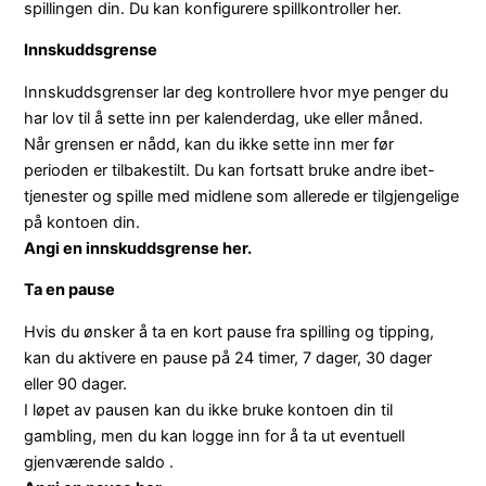
spillingen din. Du kan konfigurere spillkontroller her.
Innskuddsgrense
Innskuddsgrenser lar deg kontrollere hvor mye penger du
har lov til å sette inn per kalenderdag, uke eller måned.
Når grensen er nådd, kan du ikke sette inn mer før
perioden er tilbakestilt. Du kan fortsatt bruke andre ibet-
tjenester og spille med midlene som allerede er tilgjengelige
på kontoen din.
Angi en innskuddsgrense her.
Ta en pause
Hvis du ønsker å ta en kort pause fra spilling og tipping,
kan du aktivere en pause på 24 timer, 7 dager, 30 dager
eller 90 dager.
I løpet av pausen kan du ikke bruke kontoen din til
gambling, men du kan logge inn for å ta ut eventuell
gjenværende saldo .