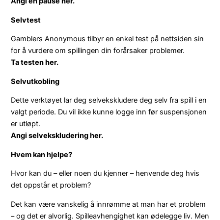
Angi en pause her.
Selvtest
Gamblers Anonymous tilbyr en enkel test på nettsiden sin
for å vurdere om spillingen din forårsaker problemer.
Ta testen her.
Selvutkobling
Dette verktøyet lar deg selvekskludere deg selv fra spill i en
valgt periode. Du vil ikke kunne logge inn før suspensjonen
er utløpt.
Angi selvekskludering her.
Hvem kan hjelpe?
Hvor kan du – eller noen du kjenner – henvende deg hvis
det oppstår et problem?
Det kan være vanskelig å innrømme at man har et problem
– og det er alvorlig. Spilleavhengighet kan ødelegge liv. Men