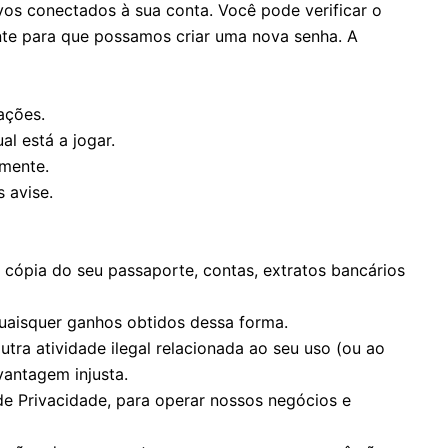
vos conectados à sua conta. Você pode verificar o
ente para que possamos criar uma nova senha. A
ações.
al está a jogar.
amente.
 avise.
cópia do seu passaporte, contas, extratos bancários
quaisquer ganhos obtidos dessa forma.
tra atividade ilegal relacionada ao seu uso (ou ao
vantagem injusta.
e Privacidade, para operar nossos negócios e