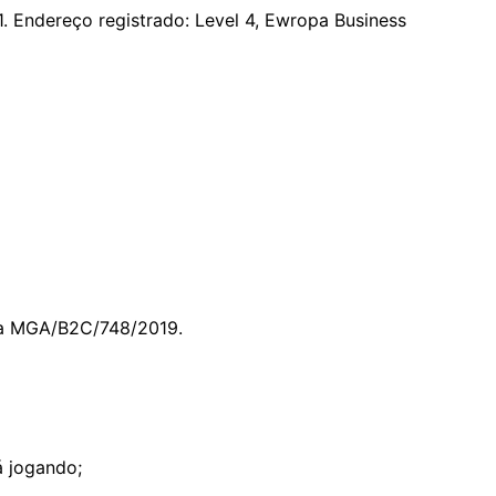
 Endereço registrado: Level 4, Ewropa Business
ça MGA/B2C/748/2019.
á jogando;