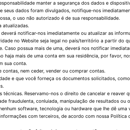
esponsabilidade manter a segurança dos dados e dispositi
que seus dados foram divulgados, notifique-nos imediatam
ossa, o uso não autorizado é de sua responsabilidade.
 atualizadas.
deverá notificar-nos imediatamente ou atualizar as inform
dade no Website seja legal no país/território a partir do qu
e. Caso possua mais de uma, deverá nos notificar imediat
o haja mais de uma conta em sua residência, por favor, nos
m sua conta.
e contas, nem ceder, vender ou comprar contas.
dade e que você forneça os documentos solicitados, como 
s.
s técnicas. Reservamo-nos o direito de cancelar e reaver 
de fraudulenta, conluiada, manipulação de resultados ou ou
 nenhum software, tecnologia ou hardware que lhe dê uma 
formações com terceiros, de acordo com nossa Política d