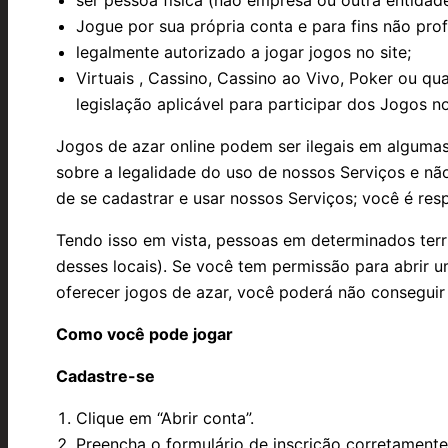
Jogue por sua própria conta e para fins não prof
legalmente autorizado a jogar jogos no site;
Virtuais , Cassino, Cassino ao Vivo, Poker ou q
legislação aplicável para participar dos Jogos n
Jogos de azar online podem ser ilegais em alguma
sobre a legalidade do uso de nossos Serviços e não
de se cadastrar e usar nossos Serviços; você é res
Tendo isso em vista, pessoas em determinados terr
desses locais). Se você tem permissão para abrir 
oferecer jogos de azar, você poderá não conseguir 
Como você pode jogar
Cadastre-se
Clique em “Abrir conta”.
Preencha o formulário de inscrição corretament