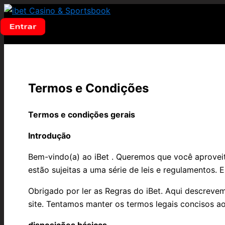
Ir
para
Entrar
o
conteúdo
Termos e Condições
Termos e condições gerais
Introdução
Bem-vindo(a) ao iBet . Queremos que você aprovei
estão sujeitas a uma série de leis e regulamentos.
Obrigado por ler as Regras do iBet. Aqui descrev
site. Tentamos manter os termos legais concisos a
disposições básicas