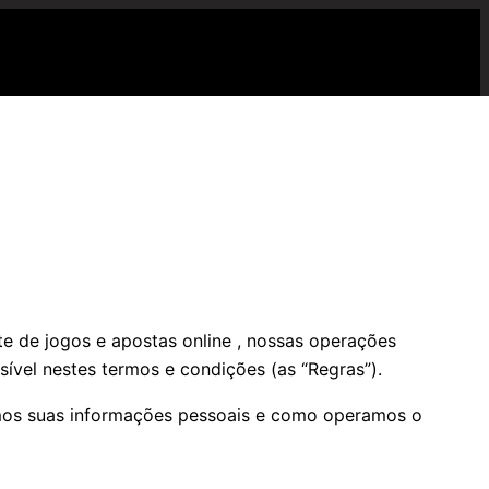
e de jogos e apostas online , nossas operações
sível nestes termos e condições (as “Regras”).
amos suas informações pessoais e como operamos o